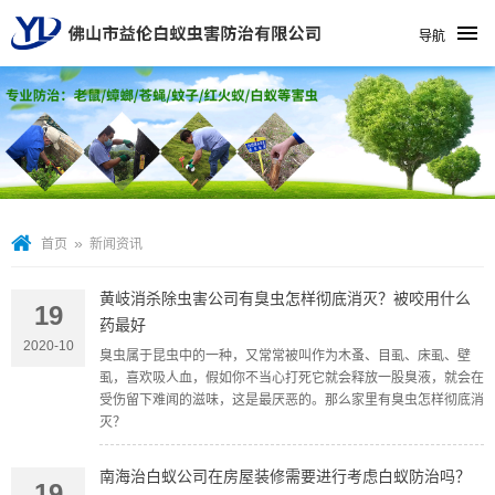
导航
»
首页
新闻资讯
黄岐消杀除虫害公司有臭虫怎样彻底消灭？被咬用什么
19
药最好
2020-10
臭虫属于昆虫中的一种，又常常被叫作为木蚤、目虱、床虱、壁
虱，喜欢吸人血，假如你不当心打死它就会释放一股臭液，就会在
受伤留下难闻的滋味，这是最厌恶的。那么家里有臭虫怎样彻底消
灭？
南海治白蚁公司在房屋装修需要进行考虑白蚁防治吗？
19