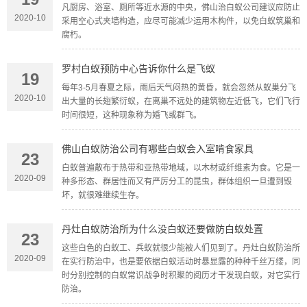
凡厨房、浴室、厕所等近水源的中央，佛山治白蚁公司建议应防止
2020-10
采用空心式夹墙构造，应尽可能减少运用木构件，以免白蚁筑巢和
腐朽。
罗村白蚁预防中心告诉你什么是飞蚁
19
每年3-5月春夏之际，雨后天气闷热的黄昏，就会忽然从蚁巢分飞
2020-10
出大量的长翅繁衍蚁，在离巢不远处的建筑物左近低飞，它们飞行
时间很短，这种现象称为婚飞或群飞。
佛山白蚁防治公司有哪些白蚁会入室啃食家具
23
白蚁普遍散布于热带和亚热带地域，以木材或纤维素为食。它是一
2020-09
种多形态、群居性而又有严厉分工的昆虫，群体组织一旦遭到毁
坏，就很难继续生存。
丹灶白蚁防治所为什么没白蚁还要做防白蚁处置
23
这些白色的白蚁工、兵蚁就很少能被人们见到了。丹灶白蚁防治所
2020-09
在实行防治中，也是要依据白蚁活动时暴显露的种种千丝万缕，同
时分别控制的白蚁常识战争时积聚的阅历才干发现白蚁，对它实行
防治。