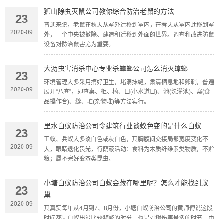
狮山除虫灭鼠公司教你综合防治老鼠的方法
23
普通来说，老鼠在秋天从室外迁移到室内，在春天从室内迁移到室
2020-09
外，一个中央被撤除、建造和迁移到外面的世界。调查和改进防鼠
设备对防治鼠害尤为重要。
大沥虫害消杀中心专业杀蟑螂公司怎么消灭蟑螂
23
环境管理大多采用搞好卫生，堵洞抹缝，肃清栖息地和卵鞘，普遍
2020-09
展开“八查”，即查桌、柜、椅、口(小水道口)、池(洗濯池)、案(食
品操作台)、缝、堆(杂物堆)等方法实行。
里水白蚁防治公司令建筑行业谈蚁色变的是什么白蚁
23
工蚁、兵蚁大多淡白色或灰白色，其胸腹间交接局部宽度变化不
2020-09
大，眼睛退化畏光，行荫蔽活动：食料为木质纤维素类物质，不贮
粮；属不完好变态类昆虫。
小塘白蚁防治公司白蚁会藏在哪里呢？怎么才能找到蚁
23
巢
2020-09
其真实每年从4月到7、8月份，小塘白蚁防治公司的黄师傅说这段
时间都是白蚁出没比较频繁的时分，也是对树伤害最多的时节。由