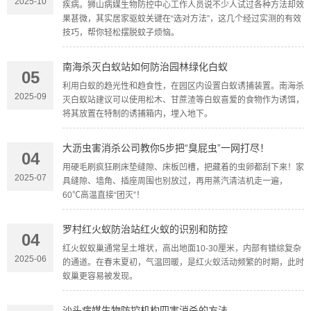
2025-10
疾病。狮山病媒生物防控中心工作人员说不少人试过各种方法却效
果甚微，其实居家驱蚊关键在“选对方法”，这几个经过实测的有效
技巧，帮你轻松摆脱蚊子烦恼。
南海杀灭白蚁站如何防治园林绿化白蚁
05
利用白蚁的趋光性和趋食性，在园区内设置白蚁诱捕装置。南海杀
2025-09
灭白蚁站建议可以使用松木、甘蔗渣等白蚁喜爱的食物作为诱饵，
将其放置在特制的诱捕箱内，埋入地下。
大沥虫害消杀公司教你5步把“臭屁虫”一网打尽！
04
用硬毛刷疯狂刷床垫缝隙、床板凹槽，把藏着的虫卵都刮下来！家
2025-07
具缝隙、墙角、插座周围也别放过，再用蒸汽清洁机走一遍，
60℃高温直接“团灭”！
罗村红火蚁防治站红火蚁的识别和防控
04
红火蚁蚁巢通常呈土堆状，高出地面10-30厘米，内部有错综复杂
2025-06
的通道。在春末夏初，气温回暖，是红火蚁活动频繁的时期，此时
蚁巢更容易被发现。
沙头病媒生物防控机构四害消杀的方法