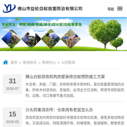
导航
»
»
»
首页
新闻资讯
新闻中心
公司新闻
狮山白蚁验收机构房屋装修白蚁预防施工方案
31
木龙骨、夹板、门套、衣柜柜体等木质材料，是白蚁最爱侵蚀的对
2026-07
象。所有木材进场后、安装前，必须全方位涂刷、喷洒专用防蚁药
剂，边角、切口等细节重点加固。
沙头四害消杀所：仓库闹有老鼠怎么办
15
发现死鼠及时用密封袋装好深埋或交给物业处理，避免其他动物误
2026-05
食。灭鼠成功后，彻底清理环境，封堵墙角、管道缝隙，断绝老鼠