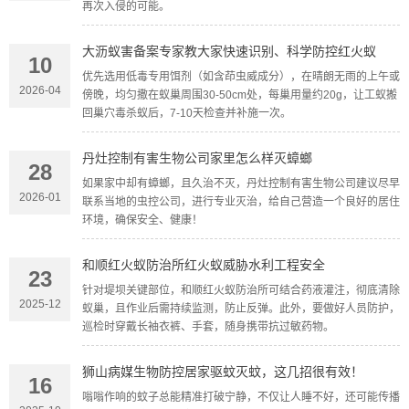
再次入侵的可能。
大沥蚁害备案专家教大家快速识别、科学防控红火蚁
10
优先选用低毒专用饵剂（如含茚虫威成分），在晴朗无雨的上午或
2026-04
傍晚，均匀撒在蚁巢周围30-50cm处，每巢用量约20g，让工蚁搬
回巢穴毒杀蚁后，7-10天检查并补施一次。
丹灶控制有害生物公司家里怎么样灭蟑螂
28
如果家中却有蟑螂，且久治不灭，丹灶控制有害生物公司建议尽早
2026-01
联系当地的虫控公司，进行专业灭治，给自己营造一个良好的居住
环境，确保安全、健康！
和顺红火蚁防治所红火蚁威胁水利工程安全
23
针对堤坝关键部位，和顺红火蚁防治所可结合药液灌注，彻底清除
2025-12
蚁巢，且作业后需持续监测，防止反弹。此外，要做好人员防护，
巡检时穿戴长袖衣裤、手套，随身携带抗过敏药物。
狮山病媒生物防控居家驱蚊灭蚊，这几招很有效！
16
嗡嗡作响的蚊子总能精准打破宁静，不仅让人睡不好，还可能传播