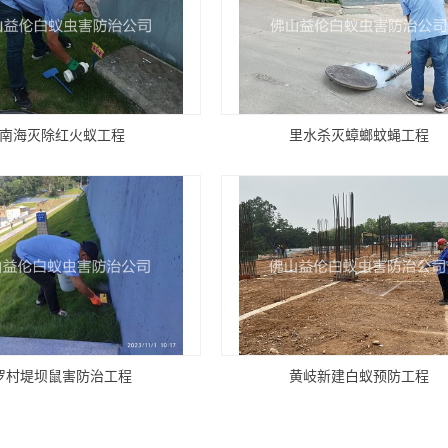
南海灭除红火蚁工程
里水杀灭蟑螂蚊蝇工程
罗村堤坝鼠害防治工程
黄岐新建白蚁预防工程