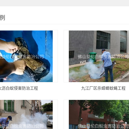
例
大沥白蚁侵害防治工程
九江厂区杀蟑螂蚊蝇工程