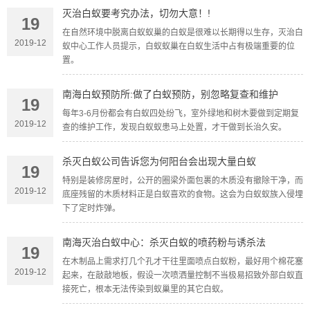
灭治白蚁要考究办法，切勿大意！!
19
在自然环境中脱离白蚁蚁巢的白蚁是很难以长期得以生存，灭治白
2019-12
蚁中心工作人员提示，白蚁蚁巢在白蚁生活中占有极端重要的位
置。
南海白蚁预防所:做了白蚁预防，别忽略复查和维护
19
每年3-6月份都会有白蚁四处纷飞，室外绿地和树木要做到定期复
2019-12
查的维护工作，发现白蚁蚁患马上处置，才干做到长治久安。
杀灭白蚁公司告诉您为何阳台会出现大量白蚁
19
特别是装修房屋时，公开的圈梁外面包裹的木质没有撤除干净，而
2019-12
底座残留的木质材料正是白蚁喜欢的食物。这会为白蚁蚁族入侵埋
下了定时炸弹。
南海灭治白蚁中心：杀灭白蚁的喷药粉与诱杀法
19
在木制品上需求打几个孔才干往里面喷点白蚁粉，最好用个棉花塞
2019-12
起来，在敲敲地板，假设一次喷洒量控制不当极易招致外部白蚁直
接死亡，根本无法传染到蚁巢里的其它白蚁。