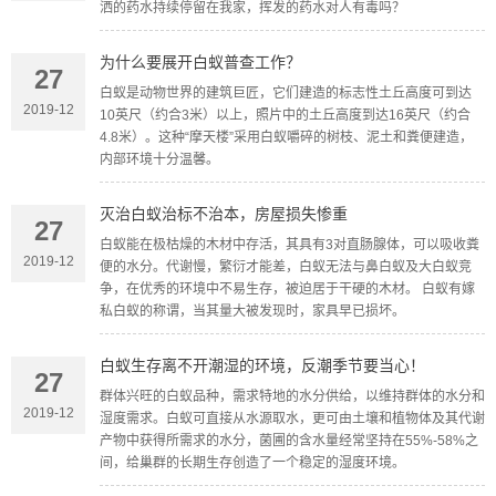
洒的药水持续停留在我家，挥发的药水对人有毒吗？
为什么要展开白蚁普查工作？
27
白蚁是动物世界的建筑巨匠，它们建造的标志性土丘高度可到达
2019-12
10英尺（约合3米）以上，照片中的土丘高度到达16英尺（约合
4.8米）。这种“摩天楼”采用白蚁嚼碎的树枝、泥土和粪便建造，
内部环境十分温馨。
灭治白蚁治标不治本，房屋损失惨重
27
白蚁能在极枯燥的木材中存活，其具有3对直肠腺体，可以吸收粪
2019-12
便的水分。代谢慢，繁衍才能差，白蚁无法与鼻白蚁及大白蚁竞
争，在优秀的环境中不易生存，被迫居于干硬的木材。 白蚁有嫁
私白蚁的称谓，当其量大被发现时，家具早已损坏。
白蚁生存离不开潮湿的环境，反潮季节要当心！
27
群体兴旺的白蚁品种，需求特地的水分供给，以维持群体的水分和
2019-12
湿度需求。白蚁可直接从水源取水，更可由土壤和植物体及其代谢
产物中获得所需求的水分，菌圃的含水量经常坚持在55%-58%之
间，给巢群的长期生存创造了一个稳定的湿度环境。