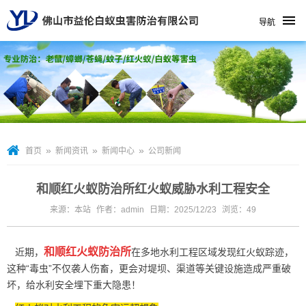
导航
»
»
»
首页
新闻资讯
新闻中心
公司新闻
和顺红火蚁防治所红火蚁威胁水利工程安全
来源：本站
作者：admin
日期：2025/12/23
浏览：
49
和顺红火蚁防治所
近期，
在多地水利工程区域发现红火蚁踪迹，
这种“毒虫”不仅袭人伤畜，更会对堤坝、渠道等关键设施造成严重破
坏，给水利安全埋下重大隐患！