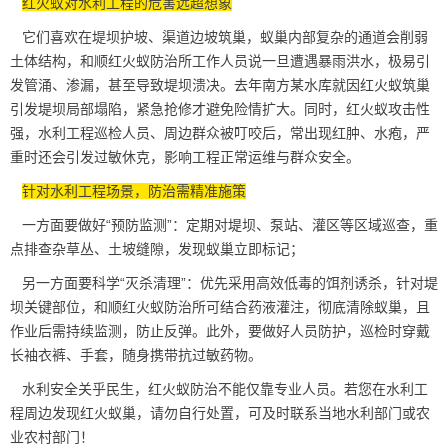
红火蚁对水利工程的危害远超想象
它们喜欢在堤坝护坡、渠道边坡筑巢，蚁巢内部复杂的通道会削弱
土体结构，和顺红火蚁防治所工作人员说一旦遭遇暴雨洪水，极易
引
发管涌
、渗漏，甚至导致堤坝溃决。去年南方某水库就因红火蚁筑巢
引发堤坝局部塌陷，紧急抢修才避免险情扩大。同时，红火蚁攻击性
强，水利工程巡检人员、周边群众被叮咬后，常出现红肿、水疱，严
重时还会引发过敏休克，影响工程正常运维与群众安全。
针对水利工程场景，防治需精准施策
一方面要做好“预防监测”：定期对堤坝、泵站、灌区等区域巡查，重
点排查杂草丛、土坡缝隙，发现蚁巢立即标记；
另一方面要科学“灭杀清理”：优先采用高效低毒的饵剂诱杀，针对堤
坝
关键部位
，和顺红火蚁防治所可结合药液灌注，彻底清除蚁巢，且
作业后需持续监测，防止反弹。此外，要做好人员防护，巡检时穿戴
长袖衣裤、手套，随身携带抗过敏药物。
水利安全关乎民生，红火蚁防治不能仅靠专业人员。若您在水利工
程周边发现红火蚁巢，请勿自行处置，可及时联系当地
水利部门
或农
业农村部门！