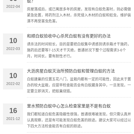
蚁？
2022-04
房屋落成后，或已寓居多年的房屋，发现有白蚁危害时，则必需做
紧急处置，将药剂注入木材，杀死侵入木材的白蚁和蛀虫，维护装
潢不再受害虫危害。
和顺白蚁验收中心杀死白蚁有没有更好的办法
10
诱杀法的时间较长，目的是要把白蚁集中诱惑到诱杀箱才干施药，
2022-03
施药后还要等7-15天才干灭绝，普通状况下整个过程需求3-6个
月，时间长，要有耐性才行。
大沥房屋白蚁灭治所预防白蚁和管理白蚁的方法
10
白蚁建巢的位置五花八门，盆栽内都有一定的可能性，因此关于置
2022-02
办的较大盆栽，应提早检查能否会有白蚁藏身其中，一旦发现，一
定要立即消灭，把蚁巢烧毁。
里水预防白蚁中心怎么检查家里是不是有白蚁
16
我们都知道白蚁危害隐蔽性很强，普通很难被发现，但只需认真并
2021-12
认真观察，还是有可能发现白蚁危害的踪迹。建议大家可以经过以
下四大方法检查能否有白蚁的踪迹。