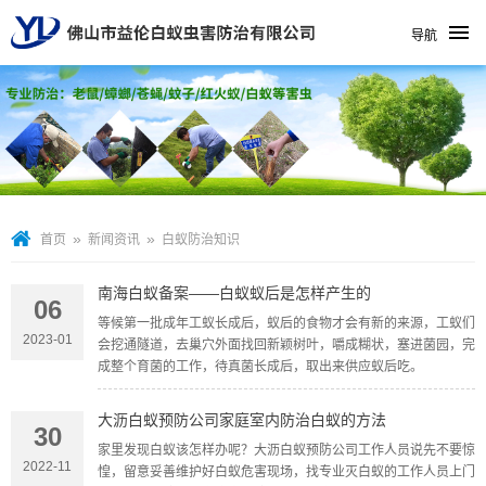
导航
»
»
首页
新闻资讯
白蚁防治知识
南海白蚁备案——白蚁蚁后是怎样产生的
06
等候第一批成年工蚁长成后，蚁后的食物才会有新的来源，工蚁们
2023-01
会挖通隧道，去巢穴外面找回新颖树叶，嚼成糊状，塞进菌园，完
成整个育菌的工作，待真菌长成后，取出来供应蚁后吃。
大沥白蚁预防公司家庭室内防治白蚁的方法
30
家里发现白蚁该怎样办呢？大沥白蚁预防公司工作人员说先不要惊
2022-11
惶，留意妥善维护好白蚁危害现场，找专业灭白蚁的工作人员上门