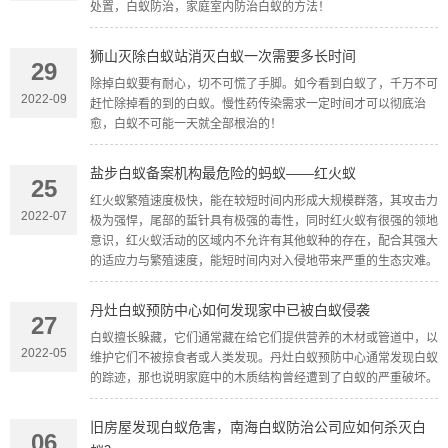
处置，白蚁防治，家庭室内防治白蚁的方法！
狮山灭除白蚁站消灭白蚁一次需要多长时间
29
除掉白蚁要有耐心，切不可慌了手脚。如今看到白蚁了，千万不可
2022-09
赶忙除掉看的到的白蚁。慢性药传染需求一定时间才可以彻底治
愈，白蚁不可能一天就全部根治的！
盐步白蚁备案机构最危险的蚂蚁——红火蚁
25
红火蚁繁殖速度极快，能在较短时间内形成大规模群落，其攻击力
2022-07
极为强悍，尾部的蜇针具有极强的毒性，同时红火蚁有很强的领地
意识，红火蚁活动的区域内不允许有其他蚁种的存在，配合其强大
的适应力与繁殖速度，能短时间内对入侵地带来严重的生态灾难。
丹灶白蚁预防中心如何发现家中已被白蚁侵袭
27
白蚁擅长躲藏，它们通常藏在给它们提供营养的木材或管道中，以
2022-05
维护它们不被掠食者或人类发现。丹灶白蚁预防中心通常发现白蚁
的踪迹，那也说明家庭中的木质结构曾经遭到了白蚁的严重破坏。
旧房屋发现白蚁危害，南海白蚁防治公司应如何杀灭白
06