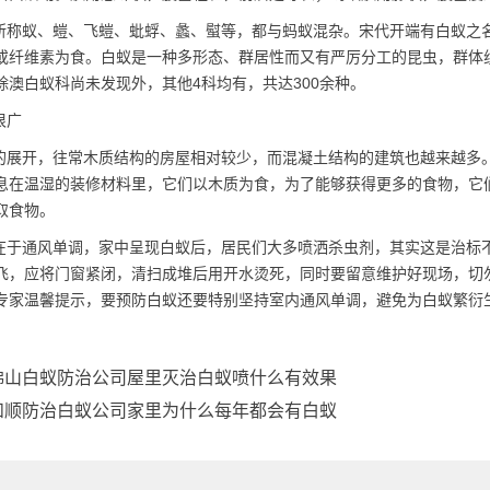
称蚁、螘、飞螘、蚍蜉、蠡、螱等，都与蚂蚁混杂。宋代开端有白蚁之
或纤维素为食。白蚁是一种多形态、群居性而又有严厉
分工的昆虫
，群体
除澳白蚁科尚未发现外，其他4科均有，共达300余种。
很广
展开，往常木质结构的房屋相对较少，而混凝土结构的建筑也越来越多。
息在温湿的装修材料里，它们以木质为食，为了能够获得更多的食物，它
取食物。
在于通风单调，家中呈现白蚁后，居民们大多喷洒杀虫剂，其实这是治标
飞，应将门窗紧闭，清扫成堆后用开水烫死，同时要留意维护好现场，切
专家温馨提示，要预防白蚁还要特别坚持室内通风单调，避免为白蚁繁衍
佛山白蚁防治公司屋里灭治白蚁喷什么有效果
和顺防治白蚁公司家里为什么每年都会有白蚁