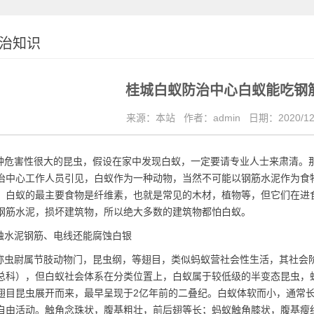
治知识
桂城白蚁防治中心白蚁能吃钢
来源：本站
作者：admin
日期：2020/12
危害性很大的昆虫，假设在家中发现白蚁，一定要请专业人士来肃清。
治中心
工作人员引见，白蚁作为一种动物，当然不可能以钢筋水泥作为食
。白蚁的最主要食物是纤维素，也就是常见的木材，植物等，但它们在进
钢筋水泥，损坏建筑物，所以绝大多数的建筑物都怕白蚁。
水泥钢筋、电线还能腐蚀白银
虫尉属节肢动物门，昆虫纲，等翅目，类似蚂蚁营社会性生活，其社会
总科），但白蚁社会体系在分类位置上，白蚁属于较低级的半变态昆虫，
翅目昆虫展开而来，最早呈现于2亿年前的二叠纪。白蚁体软而小，通常
自由活动。触角念珠状，腹基粗壮，前后翅等长；蚂蚁触角膝状，腹基瘦