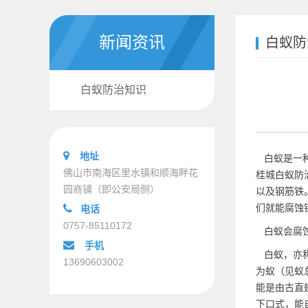
新闻资讯
白蚁防
白蚁防治知识
地址
白蚁是一种
佛山市南海区里水镇和顺海畔花
桂城白蚁防
园商铺（即公安局侧）
以及钢筋铁
们就能腐蚀
电话
0757-85110172
白蚁会腐蚀
手机
白蚁，亦称
13690603002
为蚁（见蚁
能是由古直
下口式，能