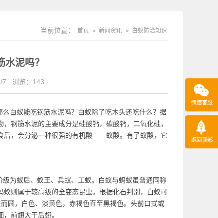
当前位置：
»
»
首页
新闻资讯
白蚁防治知识
筋水泥吗？
/7
浏览：
143
那么白蚁能吃钢筋水泥吗？白蚁除了吃木头还吃什么？据
物，钢筋水泥的主要成分是硅酸钙，碳酸钙，二氧化硅，
食后，会分泌一种很强的有机酸——蚁酸。有了蚁酸，它
阶级为
蚁后、蚁王
、兵蚁、工蚁。白蚁与蚂蚁虽普通同称
蚂蚁则属于较高级的全变态昆虫。根据化石判别，白蚁可
长而圆，白色、淡黄色，赤褐色直至黑褐色。头前口式或
细，前翅大于后翅。