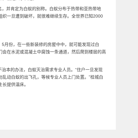
名，并肯定为白蚁的别称。白蚁分布于热带和亚热带地
组织一旦遭到破坏，就很难继续生存。全世界已知2000
5月份，在一些新装修的房屋中中，就可能发现过白
们会在水泥或混凝土中腐蚀一条通道，然后爬到楼层的高
不治本的办法，
白蚁灭治
需求专业人员。“住户一旦发现
勿乱动白蚁的出飞孔，等候专业人员上门处置。”桂城白
生长提供温床。