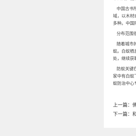
中国古书所
域，以木材
多种。中国
分布范围
随着城市的
蚁。白蚁栖
处，继续获
防蚁关键
家中有白蚁
蚁防治中心
上一篇：
下一篇：