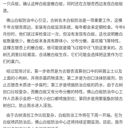
一只兵蚁，确认这种白蚁是散白蚁，同时还在古银杏西边发现白蚁蚁
道。
佛山白蚁防治中心引见，
古树名木白蚁防治
是一项重要工作，这棵
千年古银杏周边，安装有白蚁监测系统，每年都会来定期检查。今年6
月份时，他们就过来检查过一次，但没有发现有白蚁，这也说明
散白
蚁
数量很少。散白蚁本身具有群体小、分布分散、喜欢婚飞等特性，
这棵古银杏上的散白蚁，很可能就是婚飞过程中迁飞到这里来的。古
树孔洞里比较潮湿，合适散白蚁生存，它们可能会选择把这里作为它
们的巢穴。
经过现场讨论，第一步依然是为古银杏清算创口中的碎屑尘土以及
上面的小构树，并用杀菌药物清洗；第二步是为创口涂抹防腐剂，防
止古银杏木质进一步腐朽；第三步是喷施防治白蚁的药水，由于古树
创口比较复杂，而散白蚁又有分布分散的特性，佛山白蚁防治中心工
作人员表示会把一切大小创口都喷施到位；第四步是用聚氨酯封锁古
树创口，防止雨水进入浸泡。
由于古树清创工作比较复杂，白蚁防治工作将在下周一开端。在为
白蚁喷药防治后，佛山白蚁防治中心还将持续定期监测。目前，我市