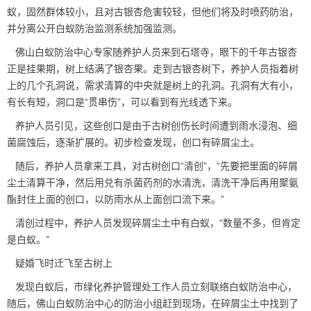
蚁，固然群体较小，且对古银杏危害较轻，但他们将及时喷药防治，
并分离公开白蚁防治监测系统加强监测。
佛山白蚁防治中心
专家随养护人员来到石塔寺，眼下的千年古银杏
正是挂果期，树上结满了银杏果。走到古银杏树下，养护人员指着树
上的几个孔洞说，需求清算的中央就是树上的孔洞。孔洞有大有小，
有长有短，洞口是“贯串伤”，可以看到有光线透下来。
养护人员引见，这些创口是由于古树创伤长时间遭到雨水浸泡、细
菌腐蚀后，逐渐扩展的。初步检查发现，创口有碎屑尘土。
随后，养护人员拿来工具，对古树创口“清创”，“先要把里面的碎屑
尘土清算干净，然后用兑有杀菌药剂的水清洗，清洗干净后再用聚氨
酯封住上面的创口，以防雨水从上面创口流下来。”
清创过程中，养护人员发现碎屑尘土中有白蚁，“数量不多，但肯定
是白蚁。”
疑婚飞时迁飞至古树上
发现白蚁后，市绿化养护管理处工作人员立刻联络白蚁防治中心，
随后，佛山白蚁防治中心的防治小组赶到现场，在碎屑尘土中找到了